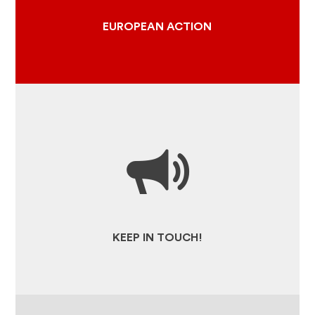
CULTURAL ROUTES OF THE
COUNCIL OF EUROPE
EUROPEAN ACTION
THE FRENCH FEDERATION OF
EUROPEAN CULTURAL
ITINERARIES
NEWS AND CURRENT EVENTS
PRESS AREA AND MEDIAS
RESSOURCES
KEEP IN TOUCH!