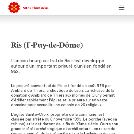
Sites Clunisiens
Ris (F-Puy-de-Dôme)
L'ancien bourg castral de Ris s'est développé
autour d'un important prieuré clunisien fondé en
952.
Le prieuré conventuel de Ris est fondé en août 978 par
Amblard de Thiers, archevêque de Lyon. La richesse de la
donation d'Amblard de Thiers aux moines de Cluny permit
d’édifier rapidement l'église et le prieuré sur un vaste
domaine pour accueillir une colonie de 20 religieux.
L'église Sainte-Croix, propriété de la commune, est
classée par arrêté du 6 novembre 1995. Le porche (avec sa
tribune) et la nef datent de la fin du Xème siècle. Outre son
grand intérêt archéologique et architectural, en raison de
son ancienneté, de la précocité et de la technique de son