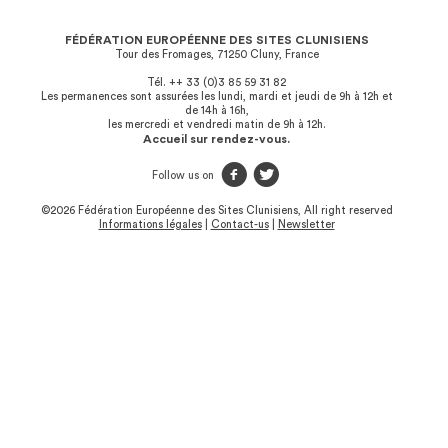
FÉDÉRATION EUROPÉENNE DES SITES CLUNISIENS
Tour des Fromages, 71250 Cluny, France
Tél. ++ 33 (0)3 85 59 31 82
Les permanences sont assurées les lundi, mardi et jeudi de 9h à 12h et
de 14h à 16h,
les mercredi et vendredi matin de 9h à 12h.
Accueil sur rendez-vous.
f
t
Follow us on
©2026 Fédération Européenne des Sites Clunisiens, All right reserved
Informations légales
|
Contact-us
|
Newsletter