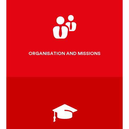
OBJECTIVES
THE CLUNIAC BRAND
TEAM AND ORGANISATION
ORGANISATION AND MISSIONS
CLUNY ROUTES
CLUNIAC DESTINATIONS 2020
CLUNY KIDS
VOYAGES OF DISCOVERY...
AND REDISCOVERY