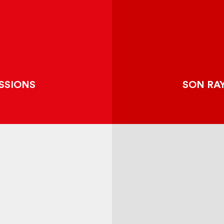
IT
TION ?
DU 
ATION
LES
ENNE
CANDIDAT
SSIONS
SON RA
TÉ
JE SOUTIEN
EDIAS
JE R