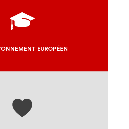
INÉRAIRE CULTUREL
CONSEIL DE L'EUROPE
 PROJETS EUROPÉENS
URE PATRIMOINE MONDIAL
YONNEMENT EUROPÉEN
LA BOUTIQUE
S LES PROJETS DE NOS SITES
CLUNISIENS
EJOINS LA FÉDÉRATION