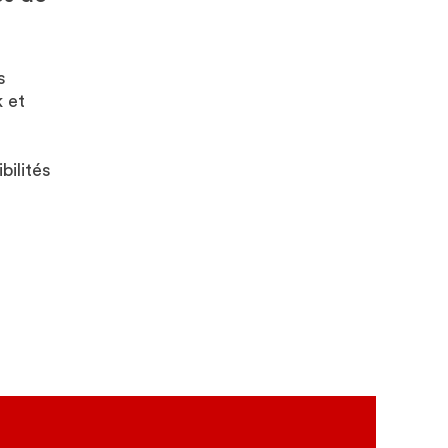
s
 et
bilités