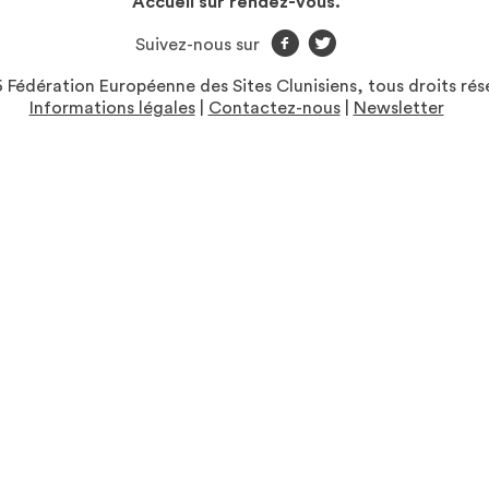
Accueil sur rendez-vous.
f
t
Suivez-nous sur
Fédération Européenne des Sites Clunisiens, tous droits rés
Informations légales
|
Contactez-nous
|
Newsletter