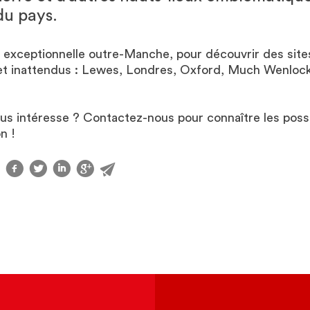
 du pays.
exceptionnelle outre-Manche, pour découvrir des site
et inattendus : Lewes, Londres, Oxford, Much Wenlock
us intéresse ? Contactez-nous pour connaître les possi
n !
f
t
l
g
@
r