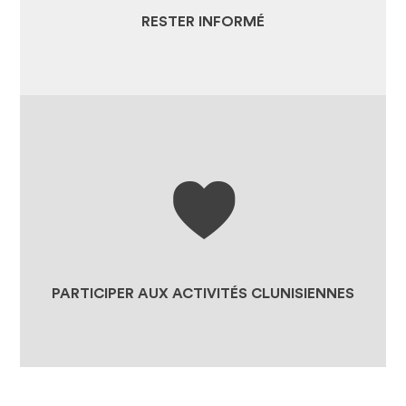
RESTER INFORMÉ
LA BOUTIQUE
JE SOUTIENS LES PROJETS DE
NOS SITES CLUNISIENS
JE REJOINS LA FÉDÉRATION
PARTICIPER AUX ACTIVITÉS CLUNISIENNES