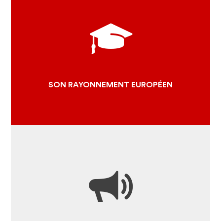
ITINÉRAIRE CULTUREL
DU CONSEIL DE L'EUROPE
LES PROJETS EUROPÉENS
CANDIDATURE PATRIMOINE
MONDIAL
SON RAYONNEMENT EUROPÉEN
TOUTE L'ACTUALITÉ
ESPACE PRESSE ET MEDIAS
RESSOURCES