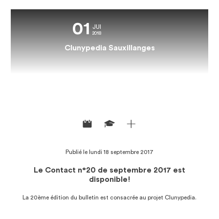
01
JUI
2018
Clunypedia est la porte d'accès numérique au réseau clunisien. Les
Clunypedia Sauxillanges
nouvelles technologies pour mieux comprendre le phénomène
clunisien en Europe et pour mieux faire connaitre les sites
clunisiens, qui ont encore tant à nous apprendre.
Publié le lundi 18 septembre 2017
Le Contact n°20 de septembre 2017 est
disponible!
Assemblées générales 2020 et présentation du pré-dossier de
l'UNESCO
La 20ème édition du bulletin est consacrée au projet Clunypedia.