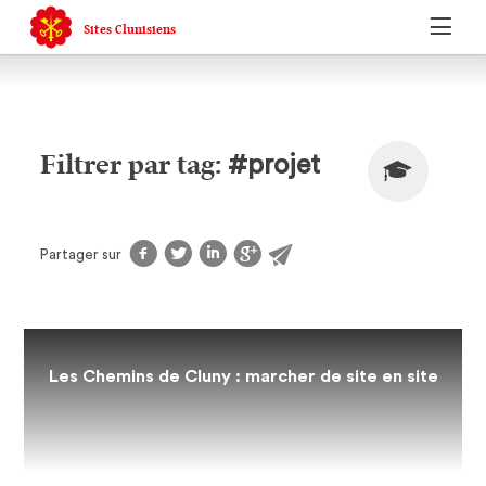
Sites Clunisiens
#projet
Filtrer par tag:
f
t
l
g
@
Partager sur
Les Chemins de Cluny : marcher de site en site