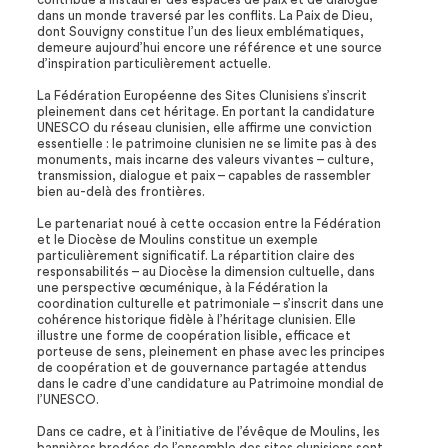
dans un monde traversé par les conflits. La Paix de Dieu,
dont Souvigny constitue l’un des lieux emblématiques,
demeure aujourd’hui encore une référence et une source
d’inspiration particulièrement actuelle.
La Fédération Européenne des Sites Clunisiens s’inscrit
pleinement dans cet héritage. En portant la candidature
UNESCO du réseau clunisien, elle affirme une conviction
essentielle : le patrimoine clunisien ne se limite pas à des
monuments, mais incarne des valeurs vivantes – culture,
transmission, dialogue et paix – capables de rassembler
bien au-delà des frontières.
Le partenariat noué à cette occasion entre la Fédération
et le Diocèse de Moulins constitue un exemple
particulièrement significatif. La répartition claire des
responsabilités – au Diocèse la dimension cultuelle, dans
une perspective œcuménique, à la Fédération la
coordination culturelle et patrimoniale – s’inscrit dans une
cohérence historique fidèle à l’héritage clunisien. Elle
illustre une forme de coopération lisible, efficace et
porteuse de sens, pleinement en phase avec les principes
de coopération et de gouvernance partagée attendus
dans le cadre d’une candidature au Patrimoine mondial de
l’UNESCO.
Dans ce cadre, et à l’initiative de l’évêque de Moulins, les
bannières brodées de l’ensemble des sites clunisiens sont