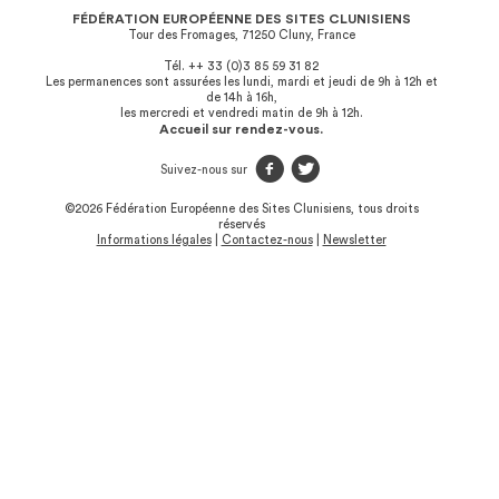
FÉDÉRATION EUROPÉENNE DES SITES CLUNISIENS
Tour des Fromages, 71250 Cluny, France
Tél. ++ 33 (0)3 85 59 31 82
Les permanences sont assurées les lundi, mardi et jeudi de 9h à 12h et
de 14h à 16h,
les mercredi et vendredi matin de 9h à 12h.
Accueil sur rendez-vous.
f
t
Suivez-nous sur
©2026 Fédération Européenne des Sites Clunisiens, tous droits
réservés
Informations légales
|
Contactez-nous
|
Newsletter