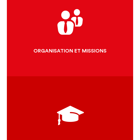
POURQUOI UNE FÉDÉRATION ?
EQUIPE ET ORGANISATION
LA MARQUE CLUNISIENNE
ORGANISATION ET MISSIONS
ITINÉRAIRE CULTUREL
DU CONSEIL DE L'EUROPE
LES PROJETS EUROPÉENS
CANDIDATURE PATRIMOINE