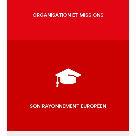
LA MARQUE CLUNISIENNE
ORGANISATION ET MISSIONS
A travers textes et illustrations, découvrez 151 sites clunisiens de
l'Europe entière !
ITINÉRAIRE CULTUREL
DU CONSEIL DE L'EUROPE
LES PROJETS EUROPÉENS
CANDIDATURE PATRIMOINE
MONDIAL
SON RAYONNEMENT EUROPÉEN