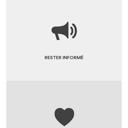
TOUTE L'ACTUALITÉ
ESPACE PRESSE ET MEDIAS
RESSOURCES
RESTER INFORMÉ
LA BOUTIQUE
JE SOUTIENS LES PROJETS DE
NOS SITES CLUNISIENS