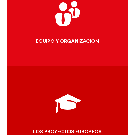
LOS OBJETIVOS
LA HUELLA CLUNIACENSE
EQUIPO Y ORGANIZACIÓN
EQUIPO Y ORGANIZACIÓN
LOS CAMINOS DE CLUNY
CLUNYPEDIA, EL PATRIMONIO
DIGITALIZADO
CLUNY KIDS, SENSIBILIZAR A
LOS JÓVENES CON EL
PATRIMONIO
LOS DESTINOS CLUNIACENSES
2020
LOS PROYECTOS EUROPEOS