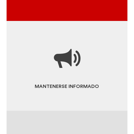
VIAJES A REALIZAR A VOLVER,
A HACER, A DESCUBRIR...
TODA LA ACTUALIDAD
ESPACIO DE PRENSA Y MEDIAS
RECURSOS
MANTENERSE INFORMADO