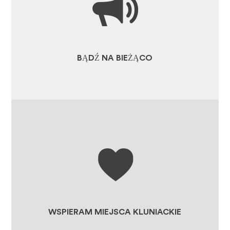
ZASOBY
AKTUALNE WIADOMOŚCI
OBSZAR PRASY I MEDIÓW
BĄDŹ NA BIEŻĄCO
JAK DOŁĄCZYĆ DO
EUROPEJSKIEJ FEDERACJI
MIEJSC KLUNIACKICH (FESC)
WSPIERANIE PROJEKTÓW
MIEJSC KLUNIACKICH
SKLEP
WSPIERAM MIEJSCA KLUNIACKIE