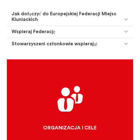
Jak dołączyć do Europejskiej Federacji Miejsc
Kluniackich
Wspieraj Federację
Stowarzyszeni członkowie wspierają:
KLUNIACKA MARKA
CELE
GDZIE ZNAJDUJĄ SIĘ
KLUNIACKIE MIEJSCA ?
POZNAJ NASZ ZESPÓŁ
ORGANIZACJA I CELE