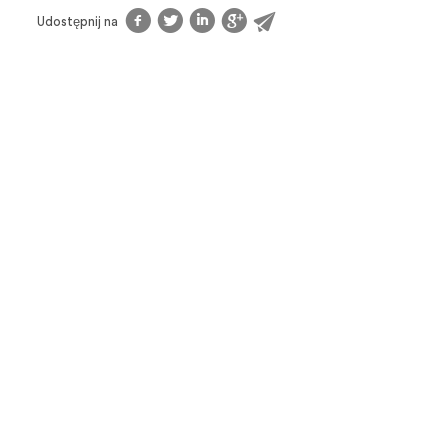
f
t
l
g
@
Udostępnij na