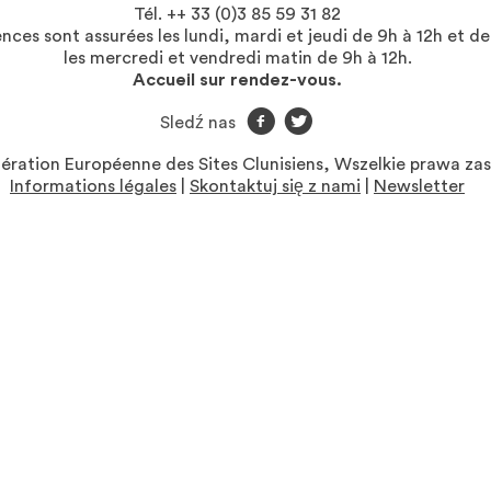
Tél. ++ 33 (0)3 85 59 31 82
ces sont assurées les lundi, mardi et jeudi de 9h à 12h et de
les mercredi et vendredi matin de 9h à 12h.
Accueil sur rendez-vous.
f
t
Sledź nas
ration Européenne des Sites Clunisiens, Wszelkie prawa za
Informations légales
|
Skontaktuj się z nami
|
Newsletter