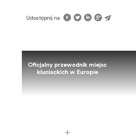
f
t
l
g
@
Udostępnij na
Oficjalny przewodnik miejsc
kluniackich w Europie