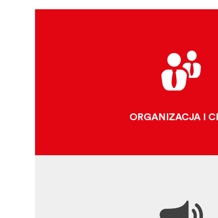
KLUNIACKA MAR
CELE
GDZIE ZNAJDUJĄ SIĘ KLUNIAC
POZNAJ NASZ ZES
ORGANIZACJA I C
Każde
specja
160 miejsc kluniackich w całej
Europiezostało opisanych i
zilustrowanych w przewodniku.
ZASOBY