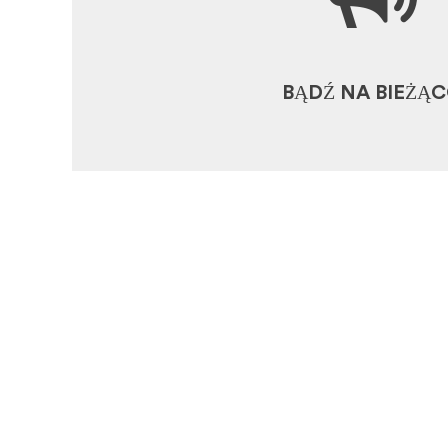
AKTUALNE WIADOM
OBSZAR PRASY I ME
BĄDŹ NA BIEŻĄ