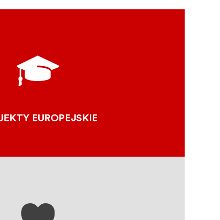
AMI MNICHÓW Z CLUNY
ODKRYWANIEM I ODKRYWANIE
INACZEJ.
IACKIE PODRÓŻE 2019
CLUNY KIDS
IE SZLAKI KULTUROWE RADY
JEKTY EUROPEJSKIE
EUROPY
ytówką
ii.
 DO EUROPEJSKIEJ FEDERACJI
C KLUNIACKICH (FESC)