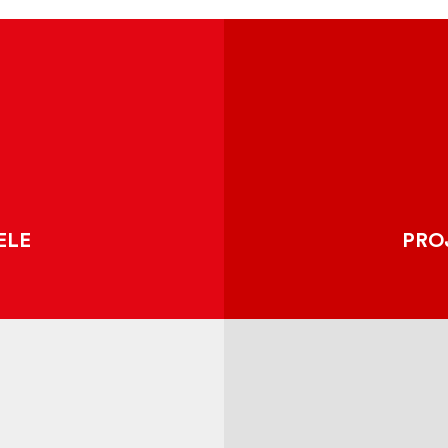
ŚLAD
PODRÓŻE Z 
KA
KLUN
KIE MIEJSCA ?
PÓŁ
ELE
EUROPEJSK
PRO
 miejsce kluniackie otrzymuje
lnie zaprojektowane zakładki.
Wystawa jest materialną wiz
znaczenia Cluny w Burgund
JAK DOŁĄCZYĆ
MIEJS